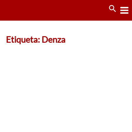
Ir
Busca
al
contenido
Etiqueta: Denza