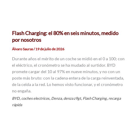
Flash Charging: el 80% en seis minutos, medido
por nosotros
Álvaro Sauras
/
19 de julio de 2026
Durante años el mérito de un coche se midió en el 0 a 100; con
el eléctrico, el cronómetro se ha mudado al surtidor. BYD
promete cargar del 10 al 97% en nueve minutos, y no con un
poste más bruto: con la cadena entera de la carga reinventada,
de la celda a la red. Lo hemos visto funcionar, y el cronómetro
no engaña.
,
,
,
,
,
BYD
coches electricos
Denza
denza z9gt
Flash Charging
recarga
rápida