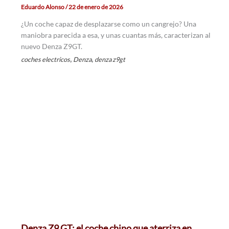
Eduardo Alonso
/
22 de enero de 2026
¿Un coche capaz de desplazarse como un cangrejo? Una
maniobra parecida a esa, y unas cuantas más, caracterizan al
nuevo Denza Z9GT.
,
,
coches electricos
Denza
denza z9gt
Denza Z9 GT: el coche chino que aterriza en