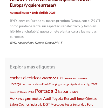
Europa (y quiere arrasar)
Autofacil Autor
/
10 de abril de 2025
BYD lanza en Europa su marca premium Denza, con el Z9 GT
como punta de lanza: un espectacular eléctrico (y también
híbrido enchufable) que promete plantar cara a las marcas
europeas.
,
,
,
BYD
coche chino
Denza
Denza Z9 GT
Explora más etiquetas
coches electricos
electrico
BYD
monovolumen
Recarga
racc
coche chino
Flash Charging
recarga rápida
denza z9gt
Z9GT
Portada 3
España
suv
denza d9
Denza Z9 GT
Volkswagen
motos
Audi
Toyota
Renault
bmw
Ofertas
Salón
Coches
industria
DGT
Mercedes
tesla
Seguridad
Ford