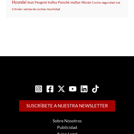
Hyundai
Seat
Peugeot
trafico
Porsche
multas
Nissan
Coche
seguridad vial
Citroën
ventas de coches
movilidad
SUSCRÍBETE A NUESTRA NEWSLETTER
Sobre Nosotros
Publicidad
Aviso Legal