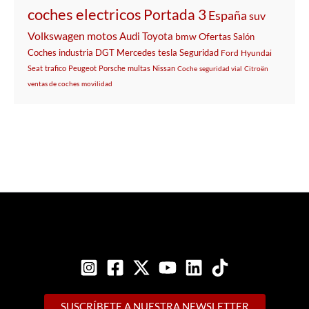
coches electricos
Portada 3
España
suv
Volkswagen
motos
Audi
Toyota
bmw
Ofertas
Salón
Coches
industria
DGT
Mercedes
tesla
Seguridad
Ford
Hyundai
Seat
trafico
Peugeot
Porsche
multas
Nissan
Coche
seguridad vial
Citroën
ventas de coches
movilidad
SUSCRÍBETE A NUESTRA NEWSLETTER