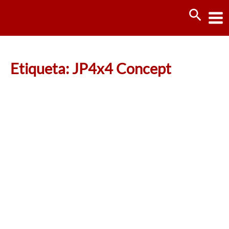
Ir
Busca
al
contenido
Etiqueta: JP4x4 Concept