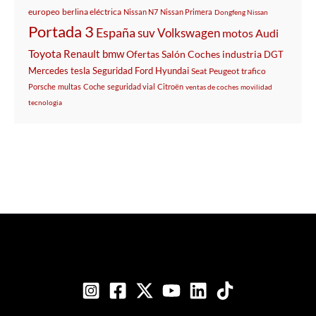
europeo
berlina eléctrica
Nissan N7
Nissan Primera
Dongfeng Nissan
Portada 3
España
suv
Volkswagen
motos
Audi
Toyota
Renault
bmw
Ofertas
Salón
Coches
industria
DGT
Mercedes
tesla
Seguridad
Ford
Hyundai
Seat
Peugeot
trafico
Porsche
multas
Coche
seguridad vial
Citroën
ventas de coches
movilidad
tecnologia