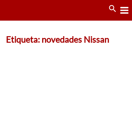
Ir
Busca
al
contenido
Etiqueta: novedades Nissan