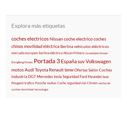
Explora más etiquetas
coches electricos
Nissan
coche electrico
coches
chinos
movilidad eléctrica
Berlina
vehículos eléctricos
mercado europeo
berlina eléctrica
Nissan Primera
novedades Nissan
Portada 3
España
suv
Volkswagen
Dongfeng Nissan
motos
Audi
Toyota
Renault
bmw
Ofertas
Salón
Coches
industria
DGT
Mercedes
tesla
Seguridad
Ford
Hyundai
Seat
Peugeot
trafico
Porsche
multas
Coche
seguridad vial
Citroën
ventas de
coches
movilidad
tecnologia