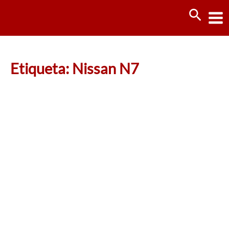
Ir
Busca
al
contenido
Etiqueta: Nissan N7