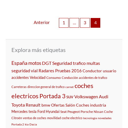
Anterior
1
…
3
4
Explora más etiquetas
España
motos
DGT
Seguridad
trafico
multas
seguridad vial
Radares
Pruebas
2016
Conductor
usuario
accidentes
Velocidad
Consumo
Conducción
accidentes de trafico
coches
Carreteras
direccion general de trafico
carnet
electricos
Portada 3
suv
Volkswagen
Audi
Toyota
Renault
bmw
Ofertas
Salón
Coches
industria
Mercedes
tesla
Ford
Hyundai
Seat
Peugeot
Porsche
Nissan
Coche
Citroën
ventas de coches
movilidad
coche electrico
tecnologia
novedades
Portada 2
kia
Dacia