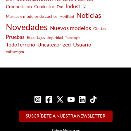
Industria
Competición
Conductor
Evo
Noticias
Marcas y modelos de coches
Movilidad
Novedades
Nuevos modelos
Ofertas
Pruebas
Reportajes
Seguridad
Tecnología
Usuario
TodoTerreno
Uncategorized
Volkswagen
SUSCRÍBETE A NUESTRA NEWSLETTER
Sobre Nosotros