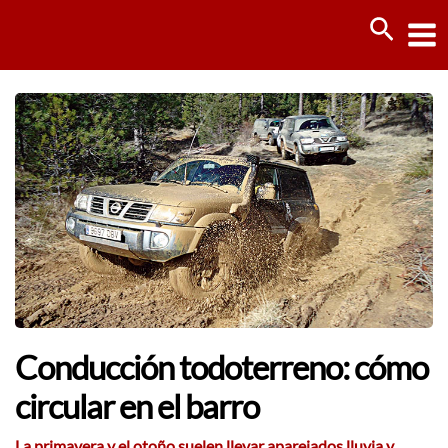
Ir
Busca
al
contenido
Conducción todoterreno: cómo
circular en el barro
La primavera y el otoño suelen llevar aparejados lluvia y