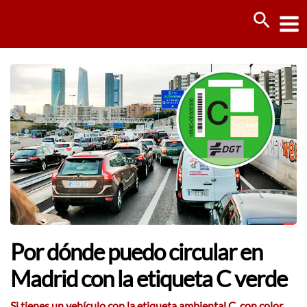
Ir
Busca
al
contenido
Por dónde puedo circular en
Madrid con la etiqueta C verde
Si tienes un vehículo con la etiqueta ambiental C, con color