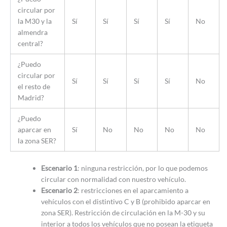
circular por
la M30 y la
Sí
Sí
Sí
Sí
No
almendra
central?
¿Puedo
circular por
Sí
Sí
Sí
Sí
No
el resto de
Madrid?
¿Puedo
aparcar en
Sí
No
No
No
No
la zona SER?
Escenario 1
: ninguna restricción, por lo que podemos
circular con normalidad con nuestro vehículo.
Escenario 2
: restricciones en el aparcamiento a
vehículos con el distintivo C y B (prohibido aparcar en
zona SER). Restricción de circulación en la M-30 y su
interior a todos los vehículos que no posean la etiqueta