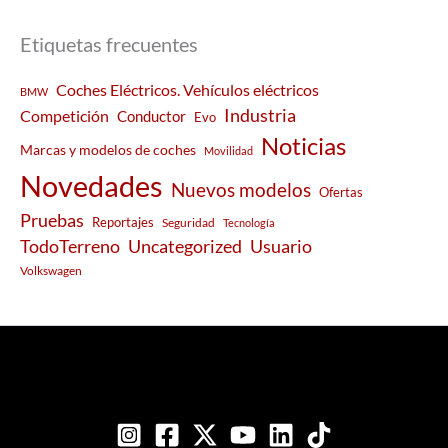
Etiquetas frecuentes
Coches Eléctricos. Vehículos eléctricos
BMW
Industria
Competición
Conductor
Evo
Noticias
Marcas y modelos de coches
Movilidad
Novedades
Nuevos modelos
Ofertas
Pruebas
Reportajes
Seguridad
Tecnología
Usuario
TodoTerreno
Uncategorized
Volkswagen