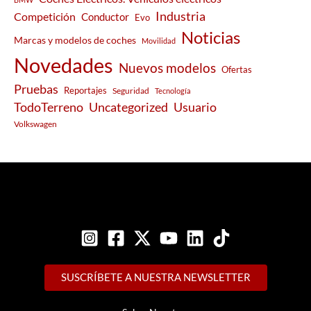
Industria
Competición
Conductor
Evo
Noticias
Marcas y modelos de coches
Movilidad
Novedades
Nuevos modelos
Ofertas
Pruebas
Reportajes
Seguridad
Tecnología
Usuario
TodoTerreno
Uncategorized
Volkswagen
SUSCRÍBETE A NUESTRA NEWSLETTER