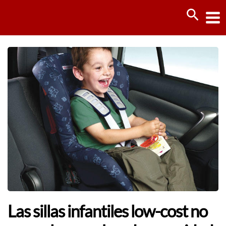
Ir
Busca
al
contenido
Las sillas infantiles low-cost no