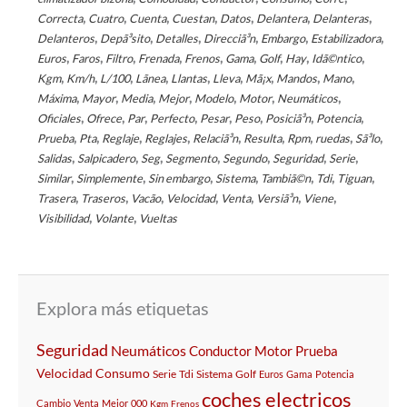
,
,
,
,
,
,
,
Correcta
Cuatro
Cuenta
Cuestan
Datos
Delantera
Delanteras
,
,
,
,
,
,
Delanteros
Depã³sito
Detalles
Direcciã³n
Embargo
Estabilizadora
,
,
,
,
,
,
,
,
,
Euros
Faros
Filtro
Frenada
Frenos
Gama
Golf
Hay
Idã©ntico
,
,
,
,
,
,
,
,
,
Kgm
Km/h
L/100
Lã­nea
Llantas
Lleva
Mã¡x
Mandos
Mano
,
,
,
,
,
,
,
Máxima
Mayor
Media
Mejor
Modelo
Motor
Neumáticos
,
,
,
,
,
,
,
,
Oficiales
Ofrece
Par
Perfecto
Pesar
Peso
Posiciã³n
Potencia
,
,
,
,
,
,
,
,
,
Prueba
Pta
Reglaje
Reglajes
Relaciã³n
Resulta
Rpm
ruedas
Sã³lo
,
,
,
,
,
,
,
Salidas
Salpicadero
Seg
Segmento
Segundo
Seguridad
Serie
,
,
,
,
,
,
,
Similar
Simplemente
Sin embargo
Sistema
Tambiã©n
Tdi
Tiguan
,
,
,
,
,
,
,
Trasera
Traseros
Vacã­o
Velocidad
Venta
Versiã³n
Viene
,
,
Visibilidad
Volante
Vueltas
Explora más etiquetas
Seguridad
Neumáticos
Conductor
Motor
Prueba
Velocidad
Consumo
Serie
Tdi
Sistema
Golf
Euros
Gama
Potencia
coches electricos
Cambio
Venta
Mejor
000
Kgm
Frenos