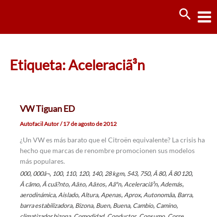
Ir
Busca
al
contenido
Etiqueta: Aceleraciã³n
VW Tiguan ED
Autofacil Autor
/
17 de agosto de 2012
¿Un VW es más barato que el Citroën equivalente? La crisis ha
hecho que marcas de renombre promocionen sus modelos
más populares.
,
,
,
,
,
,
,
,
,
,
,
000
000â¬
100
110
120
140
28 kgm
543
750
Â 80
Â 80 120
,
,
,
,
,
,
,
Â cãmo
Â cuã?nto
Aã±o
Aã±os
Aãºn
Aceleraciã³n
Además
,
,
,
,
,
,
,
aerodinámica
Aislado
Altura
Apenas
Aprox
Autonomã­a
Barra
,
,
,
,
,
,
barra estabilizadora
Bizona
Buen
Buena
Cambio
Camino
,
,
,
,
,
climatizador bizona
Comodidad
Conductor
Consumo
Corre