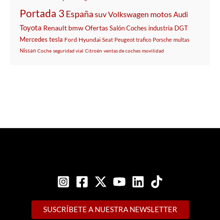
Portada 3
España
suv
Volkswagen
motos
Audi
Toyota
Renault
bmw
Ofertas
Salón
Coches
industria
DGT
Mercedes
tesla
Ford
Hyundai
Seat
Peugeot
trafico
Porsche
multas
Nissan
Coche
seguridad vial
Citroën
ventas de coches
movilidad
SUSCRÍBETE A NUESTRA NEWSLETTER