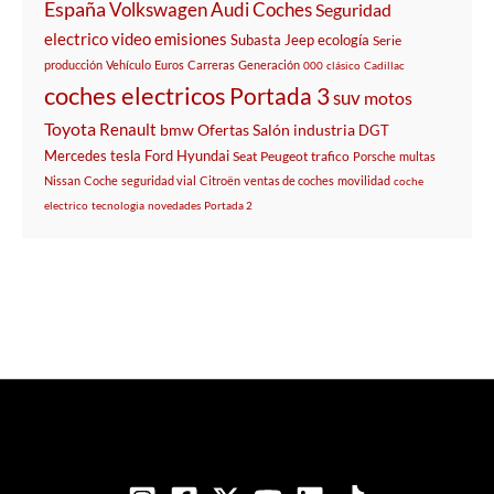
España
Volkswagen
Audi
Coches
Seguridad
electrico
video
emisiones
Subasta
Jeep
ecología
Serie
producción
Vehículo
Euros
Carreras
Generación
000
clásico
Cadillac
coches electricos
Portada 3
suv
motos
Toyota
Renault
bmw
Ofertas
Salón
industria
DGT
Mercedes
tesla
Ford
Hyundai
Seat
Peugeot
trafico
Porsche
multas
Nissan
Coche
seguridad vial
Citroën
ventas de coches
movilidad
coche
electrico
tecnologia
novedades
Portada 2