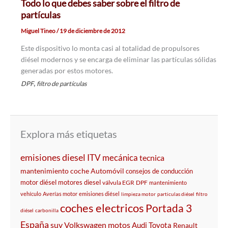
Todo lo que debes saber sobre el filtro de
partículas
Miguel Tineo
/
19 de diciembre de 2012
Este dispositivo lo monta casi al totalidad de propulsores
diésel modernos y se encarga de eliminar las partículas sólidas
generadas por estos motores.
,
DPF
filtro de partículas
Explora más etiquetas
emisiones
diesel
ITV
mecánica
tecnica
mantenimiento coche
Automóvil
consejos de conducción
motor diésel
motores diesel
válvula EGR
DPF
mantenimiento
vehículo
Averías motor
emisiones diésel
limpieza motor
particulas diésel
filtro
coches electricos
Portada 3
diésel
carbonilla
España
suv
Volkswagen
motos
Audi
Toyota
Renault