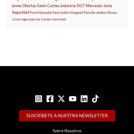
bmw
Ofertas
Salón
Coches
industria
DGT
Mercedes
tesla
Seguridad
Ford
Hyundai
Seat
trafico
Peugeot
Porsche
multas
Nissan
Coche
seguridad vial
Citroën
movilidad
SUSCRÍBETE A NUESTRA NEWSLETTER
Sobre Nosotros