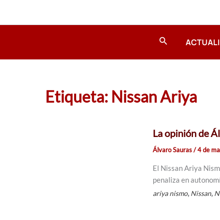
Ir
al
contenido
Buscar
ACTUAL
Etiqueta: Nissan Ariya
La opinión de Á
Álvaro Sauras
/
4 de m
El Nissan Ariya Nis
penaliza en autonomí
,
,
ariya nismo
Nissan
N