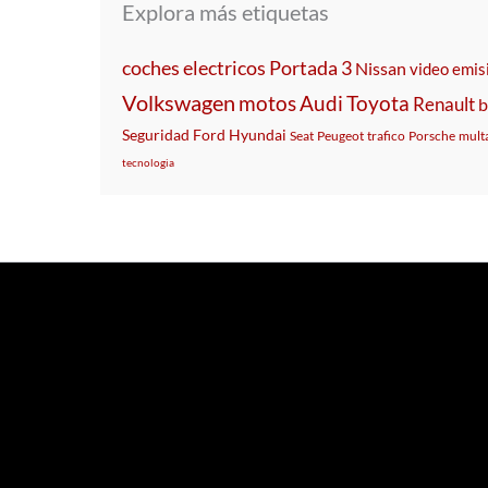
Explora más etiquetas
coches electricos
Portada 3
Nissan
video
emis
Volkswagen
motos
Audi
Toyota
Renault
Seguridad
Ford
Hyundai
Seat
Peugeot
trafico
Porsche
mult
tecnologia