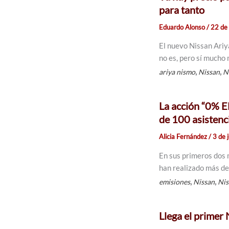
para tanto
Eduardo Alonso
/
22 de
El nuevo Nissan Ariya
no es, pero sí mucho
,
,
ariya nismo
Nissan
N
La acción “0% 
de 100 asistenc
Alicia Fernández
/
3 de 
En sus primeros dos 
han realizado más de
,
,
emisiones
Nissan
Nis
Llega el primer