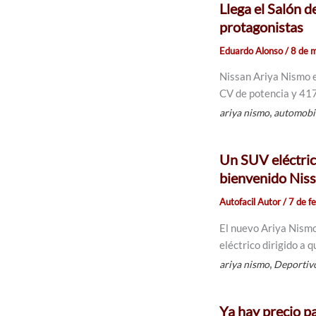
Llega el Salón 
protagonistas
Eduardo Alonso
/
8 de 
Nissan Ariya Nismo e
CV de potencia y 41
,
ariya nismo
automobi
Un SUV eléctric
bienvenido Nis
Autofacil Autor
/
7 de f
El nuevo Ariya Nismo
eléctrico dirigido a
,
ariya nismo
Deportiv
Ya hay precio pa