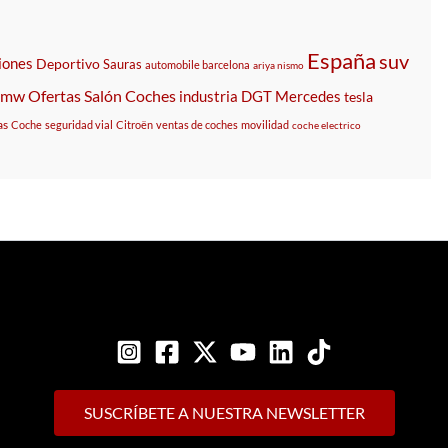
España
suv
iones
Deportivo
Sauras
automobile barcelona
ariya nismo
bmw
Ofertas
Salón
Coches
industria
DGT
Mercedes
tesla
as
Coche
seguridad vial
Citroën
ventas de coches
movilidad
coche electrico
SUSCRÍBETE A NUESTRA NEWSLETTER