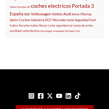
coches electricos
Portada 3
Fabia
Hyundai i20
España
suv
Volkswagen
motos
Audi
bmw
Ofertas
Salón
Coches
industria
DGT
Mercedes
tesla
Seguridad
Ford
trafico
Porsche
multas
Nissan
Coche
seguridad vial
ventas de coches
movilidad
coche electrico
tecnologia
novedades
Portada 2
kia