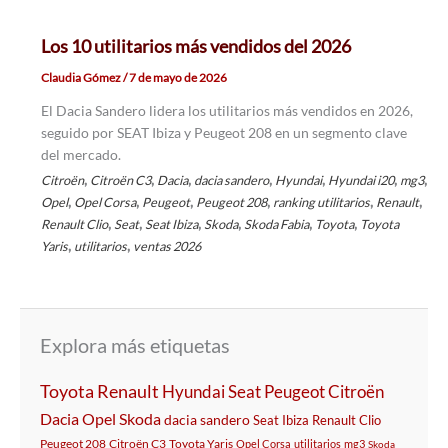
Los 10 utilitarios más vendidos del 2026
Claudia Gómez
/
7 de mayo de 2026
El Dacia Sandero lidera los utilitarios más vendidos en 2026,
seguido por SEAT Ibiza y Peugeot 208 en un segmento clave
del mercado.
,
,
,
,
,
,
,
Citroën
Citroën C3
Dacia
dacia sandero
Hyundai
Hyundai i20
mg3
,
,
,
,
,
,
Opel
Opel Corsa
Peugeot
Peugeot 208
ranking utilitarios
Renault
,
,
,
,
,
,
Renault Clio
Seat
Seat Ibiza
Skoda
Skoda Fabia
Toyota
Toyota
,
,
Yaris
utilitarios
ventas 2026
Explora más etiquetas
Toyota
Renault
Hyundai
Seat
Peugeot
Citroën
Dacia
Opel
Skoda
dacia sandero
Seat Ibiza
Renault Clio
Peugeot 208
Citroën C3
Toyota Yaris
Opel Corsa
utilitarios
mg3
Skoda