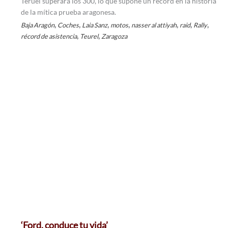
Teruel superará los 300, lo que supone un récord en la historia
de la mítica prueba aragonesa.
,
,
,
,
,
,
,
Baja Aragón
Coches
Laia Sanz
motos
nasser al attiyah
raid
Rally
,
,
récord de asistencia
Teurel
Zaragoza
‘Ford, conduce tu vida’