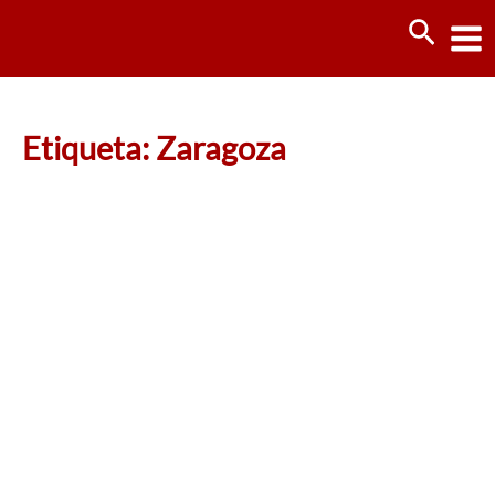
Ir
Busca
al
contenido
Etiqueta: Zaragoza