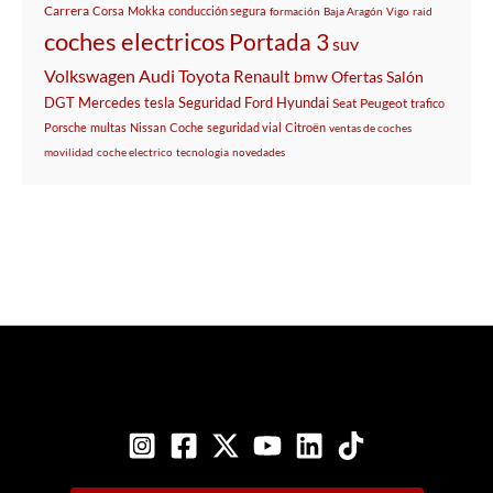
Carrera
Corsa
Mokka
conducción segura
formación
Baja Aragón
Vigo
raid
coches electricos
Portada 3
suv
Volkswagen
Audi
Toyota
Renault
bmw
Ofertas
Salón
DGT
Mercedes
tesla
Seguridad
Ford
Hyundai
Seat
Peugeot
trafico
Porsche
multas
Nissan
Coche
seguridad vial
Citroën
ventas de coches
movilidad
coche electrico
tecnologia
novedades