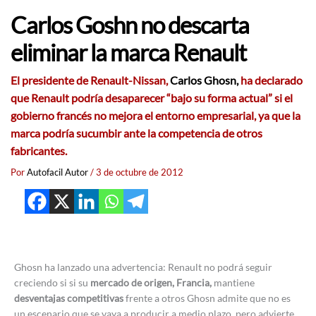
Carlos Goshn no descarta
eliminar la marca Renault
El presidente de Renault-Nissan,
Carlos Ghosn,
ha declarado
que
Renault
podría desaparecer
“bajo su forma actual”
si el
gobierno francés
no mejora el
entorno empresarial,
ya que la
marca podría sucumbir ante la
competencia de otros
fabricantes.
Por
Autofacil Autor
/
3 de octubre de 2012
Ghosn ha lanzado una advertencia: Renault no podrá seguir
creciendo si si su
mercado de origen, Francia,
mantiene
desventajas competitivas
frente a otros Ghosn admite que no es
un escenario que se vaya a producir a medio plazo, pero advierte