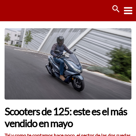
Ir
Busca
al
contenido
Scooters de 125: este es el más
vendido en mayo
Tal y como te contamos hace poco, el sector de las dos ruedas