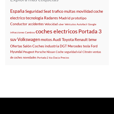
España
Seguridad
Seat
trafico
multas
movilidad
coche
electrico
tecnologia
Radares
Madrid
prototipo
Conductor
accidentes
Velocidad
uber
Vehículos
Autofacil
Google
coches electricos
Portada 3
infracciones
Cambios
suv
Volkswagen
motos
Audi
Toyota
Renault
bmw
Ofertas
Salón
Coches
industria
DGT
Mercedes
tesla
Ford
Hyundai
Peugeot
Porsche
Nissan
Coche
seguridad vial
Citroën
ventas
de coches
novedades
Portada 2
kia
Dacia
Precios