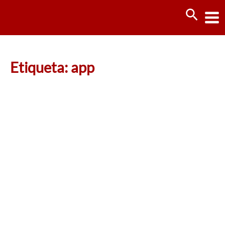
Ir
Busca
al
contenido
Etiqueta: app