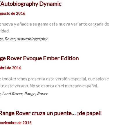
VAutobiography Dynamic
agosto de 2016
renueva y añade a su gama esta nueva variante cargada de
vidad.
,
,
ge
Rover
svautobiography
ge Rover Evoque Ember Edition
abril de 2016
e todoterrenos presenta esta versión especial, que solo se
te este verano. No se espera en el mercado español.
,
,
,
e
Land Rover
Range
Rover
Range Rover cruza un puente… ¡de papel!
noviembre de 2015