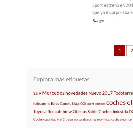
Sport estrenó en 20
que ya incorporaba e
Range
1
Explora más etiquetas
suv
Mercedes
novedades
Nuevo
2017
Todoterr
coches el
todocamino
Euros
Cambio
Ma¡s
000
Sport
Además
Toyota
Renault
bmw
Ofertas
Salón
Coches
industria
D
Coche
seguridad vial
Citroën
ventas de coches
movilidad
coche electrico