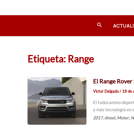
Ir
al
contenido
Buscar
ACTUAL
Etiqueta: Range
El Range Rover 
Victor Delgado
/
18 de 
El todocamino deport
y más tecnología en 
,
,
,
2017
diesel
Motor
N