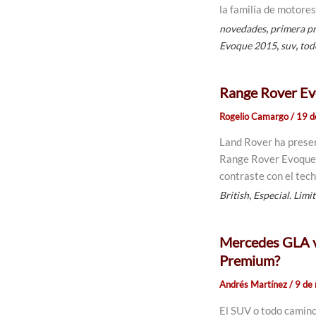
la familia de motores
,
novedades
primera p
,
,
Evoque 2015
suv
tod
Range Rover Evo
Rogelio Camargo
/
19 d
Land Rover ha presen
Range Rover Evoque. 
contraste con el tech
,
British
Especial. Limi
Mercedes GLA v
Premium?
Andrés Martínez
/
9 de
El SUV o todo camino