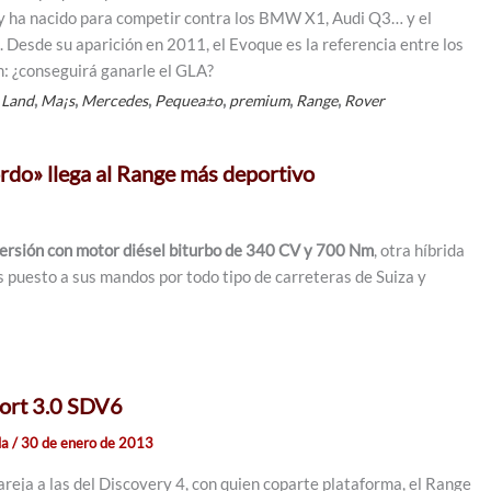
y ha nacido para competir contra los BMW X1, Audi Q3… y el
Desde su aparición en 2011, el Evoque es la referencia entre los
: ¿conseguirá ganarle el GLA?
,
,
,
,
,
,
,
Land
Ma¡s
Mercedes
Pequea±o
premium
Range
Rover
rdo» llega al Range más deportivo
versión con motor diésel biturbo de 340 CV y 700 Nm
, otra híbrida
 puesto a sus mandos por todo tipo de carreteras de Suiza y
ort 3.0 SDV6
la
/
30 de enero de 2013
areja a las del Discovery 4, con quien coparte plataforma, el Range