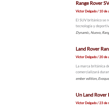
Range Rover S
Victor Delgado
/
10 de 
El SUV británico se 
tecnología y deporti
,
,
Dynamic
Nuevo
Ran
Land Rover Ran
Victor Delgado
/
20 de 
La marca británica d
comercializará duran
,
ember edition
Evoqu
Un Land Rover 
Victor Delgado
/
23 de 