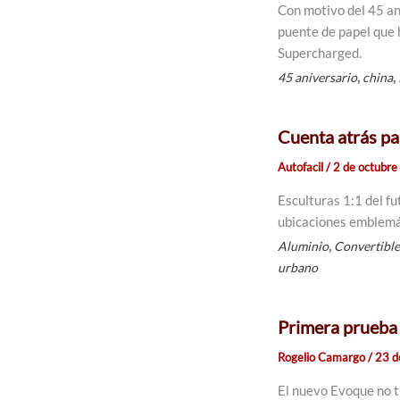
Con motivo del 45 an
puente de papel que 
Supercharged.
,
,
45 aniversario
china
Cuenta atrás pa
Autofacil
/
2 de octubre
Esculturas 1:1 del f
ubicaciones emblemá
,
Aluminio
Convertibl
urbano
Primera prueba
Rogelio Camargo
/
23 d
El nuevo Evoque no t