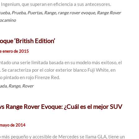
 Ingenium, que superan en eficiencia a sus antecesores.
,
,
,
,
,
rueba
Prueba
Puertas
Range
range rover evoque
Range Rover
ocamino
que ‘British Edition’
e enero de 2015
tado una serie limitada basada en su modelo más exitoso, el
Se caracteriza por el color exterior blanco Fuji White, en
o pintado en rojo Firenze Red.
,
,
tada
Range
Rover
s Range Rover Evoque: ¿Cuál es el mejor SUV
 mayo de 2014
 más pequeño y accesible de Mercedes se llama GLA, tiene un