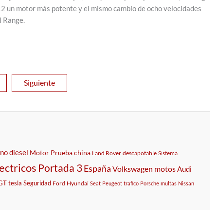
12 un motor más potente y el mismo cambio de ocho velocidades
l Range.
2
Siguiente
eno
diesel
Motor
Prueba
china
Land Rover
descapotable
Sistema
ectricos
Portada 3
España
Volkswagen
motos
Audi
GT
tesla
Seguridad
Ford
Hyundai
Seat
Peugeot
trafico
Porsche
multas
Nissan