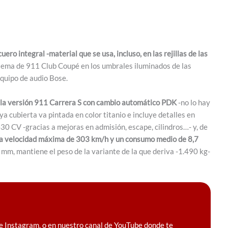
uero integral -material que se usa, incluso, en las rejillas de las
blema de 911 Club Coupé en los umbrales iluminados de las
quipo de audio Bose.
 la versión 911 Carrera S con cambio automático PDK
-no lo hay
ya cubierta va pintada en color titanio e incluye detalles en
0 CV -gracias a mejoras en admisión, escape, cilindros…- y, de
una velocidad máxima de 303 km/h y un consumo medio de 8,7
 mm, mantiene el peso de la variante de la que deriva -1.490 kg-
e Instagram, o en nuestro canal de YouTube donde te