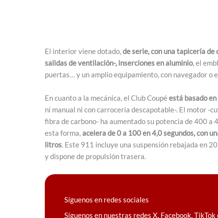
El interior viene dotado,
de serie, con una tapicería de c
salidas de ventilación-, inserciones en aluminio
, el em
puertas… y un amplio equipamiento, con navegador o e
En cuanto a la mecánica, el Club Coupé
está basado en
ni manual ni con carrocería descapotable-. El motor -cu
fibra de carbono- ha aumentado su potencia de 400 a 43
esta forma,
acelera de 0 a 100 en 4,0 segundos, con 
litros
. Este 911 incluye una suspensión rebajada en 20
y dispone de propulsión trasera.
Síguenos en redes sociales
Síguenos en nuestras redes X, Facebook, TikTok 