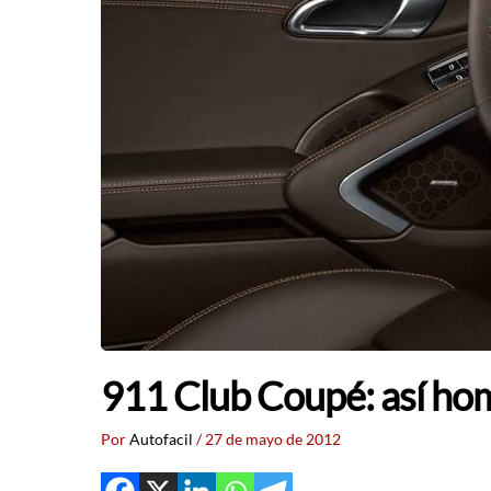
911 Club Coupé: así ho
Por
Autofacil
/
27 de mayo de 2012