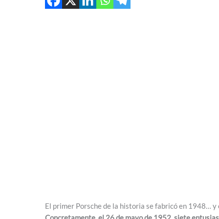
El primer Porsche de la historia se fabricó en 1948… y
Concretamente, el 26 de mayo de 1952, siete entusias