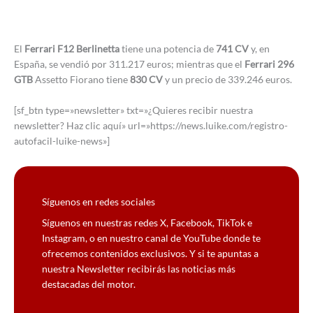
El
Ferrari F12 Berlinetta
tiene una potencia de
741 CV
y, en
España, se vendió por 311.217 euros; mientras que el
Ferrari 296
GTB
Assetto Fiorano tiene
830 CV
y un precio de 339.246 euros.
[sf_btn type=»newsletter» txt=»¿Quieres recibir nuestra
newsletter? Haz clic aquí» url=»https://news.luike.com/registro-
autofacil-luike-news»]
Síguenos en redes sociales
Síguenos en nuestras redes X, Facebook, TikTok e
Instagram, o en nuestro canal de YouTube donde te
ofrecemos contenidos exclusivos. Y si te apuntas a
nuestra Newsletter recibirás las noticias más
destacadas del motor.