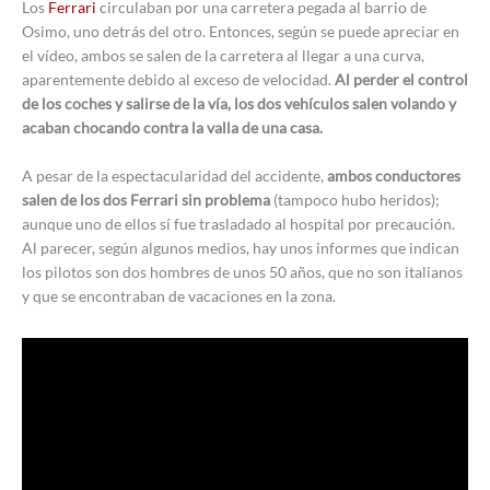
Los
Ferrari
circulaban por una carretera pegada al barrio de
Osimo, uno detrás del otro. Entonces, según se puede apreciar en
el vídeo, ambos se salen de la carretera al llegar a una curva,
aparentemente debido al exceso de velocidad.
Al perder el control
de los coches y salirse de la vía, los dos vehículos salen volando y
acaban chocando contra la valla de una casa.
A pesar de la espectacularidad del accidente,
ambos conductores
salen de los dos Ferrari sin problema
(tampoco hubo heridos);
aunque uno de ellos sí fue trasladado al hospital por precaución.
Al parecer, según algunos medios, hay unos informes que indican
los pilotos son dos hombres de unos 50 años, que no son italianos
y que se encontraban de vacaciones en la zona.