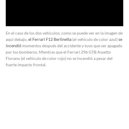
En el caso de los dos vehículos, como se puede ver en la imagen de
aquí debajo,
el Ferrari F12 Berlinetta
(el vehículo de color azul)
se
incendió
momentos después del accidente y tuvo que ser apagado
por los bomberos. Mientras que el Ferrari 296 GTB Assetto
Fiorano (el vehículo de color rojo) no se incendió a pesar del
fuerte impacto frontal.