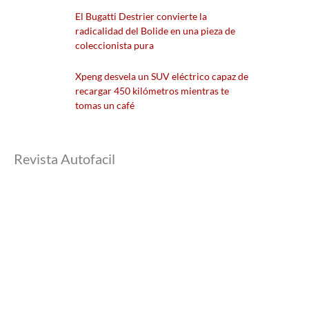
El Bugatti Destrier convierte la
radicalidad del Bolide en una pieza de
coleccionista pura
Xpeng desvela un SUV eléctrico capaz de
recargar 450 kilómetros mientras te
tomas un café
Revista Autofacil