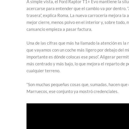
A simple vista, el Ford Raptor T1+ Evo mantiene la si
acercarse para entender que el cambio va por dentro. 
trasera”, explica Roma. La nueva carrocería mejora la a
mejor cierre, menos polvo en el interior y, sobre todo, 
cansancio empieza a pasar factura.
Una de las cifras que más ha llamado la atención es la 
que vayamos con un coche más ligero por debajo del mí
importante es dónde colocas ese peso”. Aligerar permite
más centrado y más bajo, lo que mejora el reparto de pe
cualquier terreno.
“Son muchas pequeñas cosas que, sumadas, hacen que el
Marruecos, ese conjunto ya mostró credenciales.