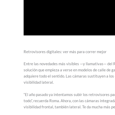
Retrovisores digitales: ver más para correr mejor
Entre las novedades más visibles —y llamativas— del Ra
solución que empieza a verse en modelos de calle de ga
adquiere todo el sentido. Las cámaras sustituyen a los
visibilidad lateral.
“El año pasado ya intentamos subir los retrovisores par
todo”, recuerda Roma. Ahora, con las cámaras integrada
visibilidad frontal, también lateral. Te da mucha más pe