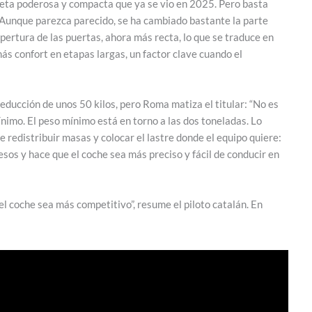
lueta poderosa y compacta que ya se vio en 2025. Pero basta
“Aunque parezca parecido, se ha cambiado bastante la parte
pertura de las puertas, ahora más recta, lo que se traduce en
más confort en etapas largas, un factor clave cuando el
reducción de unos 50 kilos, pero Roma matiza el titular: “No es
nimo. El peso mínimo está en torno a las dos toneladas. Lo
 redistribuir masas y colocar el lastre donde el equipo quiere:
sos y hace que el coche sea más preciso y fácil de conducir en
 coche sea más competitivo”, resume el piloto catalán. En