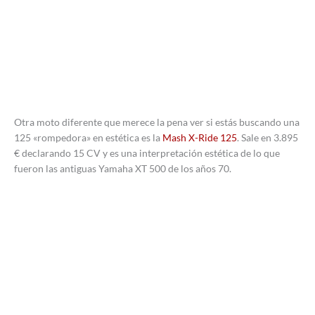
Otra moto diferente que merece la pena ver si estás buscando una
125 «rompedora» en estética es la
Mash X-Ride 125
. Sale en 3.895
€ declarando 15 CV y es una interpretación estética de lo que
fueron las antiguas Yamaha XT 500 de los años 70.