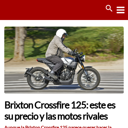
Ir
Busca
al
contenido
Brixton Crossfire 125: este es
su precio y las motos rivales
Aunque la Brixton Crossfire 125 parece querer hacer la