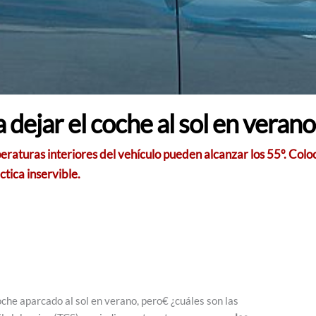
 dejar el coche al sol en verano
raturas interiores del vehículo pueden alcanzar los 55º. Colo
ctica inservible.
che aparcado al sol en verano, pero€ ¿cuáles son las