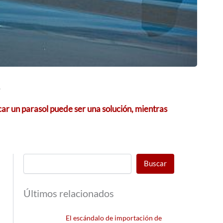
car un parasol puede ser una solución, mientras
Buscar
Últimos relacionados
El escándalo de importación de