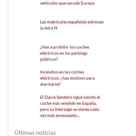
vehículos que sacude Europa
Las matrículas españolas estrenan
la letra N
¿Van a prohibir los coches
eléctricos en los parkings
públicos?
Incendios en los coches
eléctricos: ¿hay motivos para
alarmarse?
El Dacia Sandero sigue siendo el
coche más vendido en España,
pero su liderazgo se siente cada
vez más amenazado…
Últimas noticias