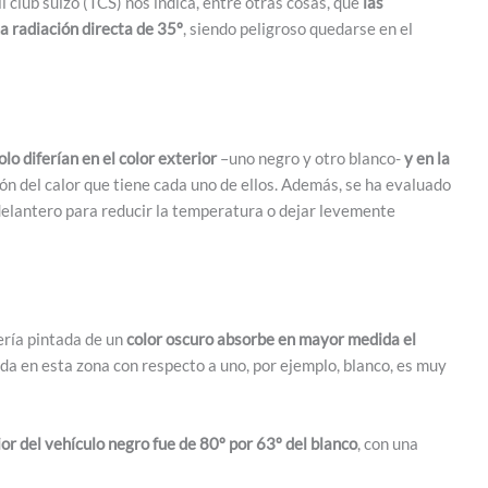
club suizo (TCS) nos indica, entre otras cosas, que
las
a radiación directa de 35º
, siendo peligroso quedarse en el
lo diferían en el color exterior
–uno negro y otro blanco-
y en la
ión del calor que tiene cada uno de ellos. Además, se ha evaluado
l delantero para reducir la temperatura o dejar levemente
ería pintada de un
color oscuro absorbe en mayor medida el
ada en esta zona con respecto a uno, por ejemplo, blanco, es muy
r del vehículo negro fue de 80º por 63º del blanco
, con una