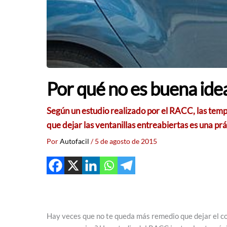
Por qué no es buena idea
Según un estudio realizado por el RACC, las tempe
que dejar las ventanillas entreabiertas es una prá
Por
Autofacil
/
5 de agosto de 2015
Hay veces que no te queda más remedio que dejar el co