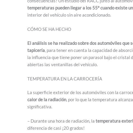
consecuencias? Un estudio del RACC junto al automóvil 
temperaturas pueden llegar a los 55º cuando existe un
interior del vehículo sin aire acondicionado.
CÓMO SE HA HECHO
El análisis se ha realizado sobre dos automóviles que so
tapicería
, para tener en cuenta la capacidad de absorc
la influencia que tiene poner un parasol bajo el crista
abiertas las ventanillas del vehículo.
TEMPERATURA EN LA CARROCERÍA
La superficie exterior de los automóviles con la carroc
calor de la radiación
, por lo que la temperatura alcanz
significativa.
– Durante una hora de radiación, la
temperatura exterio
diferencia de casi ¡20 grados!