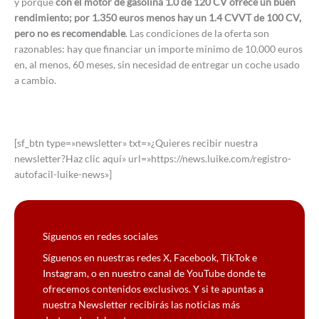
y porque
con el motor de gasolina 1.0 de 120 CV ofrece un buen
rendimiento; por 1.350 euros menos hay un 1.4 CVVT de 100 CV,
pero no es recomendable
. Las condiciones de la oferta son
razonables: hay que financiar un importe mínimo de 10.000 euros
en, al menos, 60 meses, sin necesidad de entregar un coche usado
a cambio.
[sf_btn type=»newsletter» txt=»¿Quieres recibir nuestra
newsletter?Haz clic aquí» url=»https://news.luike.com/registro-
autofacil-luike-news»]
Síguenos en redes sociales
Síguenos en nuestras redes X, Facebook, TikTok e
Instagram, o en nuestro canal de YouTube donde te
ofrecemos contenidos exclusivos. Y si te apuntas a
nuestra Newsletter recibirás las noticias más