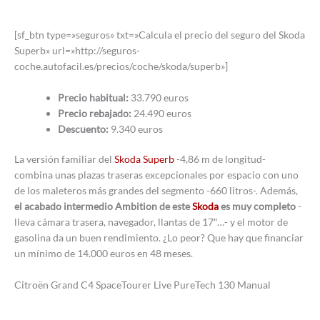
[sf_btn type=»seguros» txt=»Calcula el precio del seguro del Skoda
Superb» url=»http://seguros-
coche.autofacil.es/precios/coche/skoda/superb»]
Precio habitual:
33.790 euros
Precio rebajado:
24.490 euros
Descuento:
9.340 euros
La versión familiar del
Skoda Superb
-4,86 m de longitud-
combina unas plazas traseras excepcionales por espacio con uno
de los maleteros más grandes del segmento -660 litros-. Además,
el acabado intermedio Ambition de este
Skoda
es muy completo
-
lleva cámara trasera, navegador, llantas de 17″…- y el motor de
gasolina da un buen rendimiento. ¿Lo peor? Que hay que financiar
un mínimo de 14.000 euros en 48 meses.
Citroën Grand C4 SpaceTourer Live PureTech 130 Manual