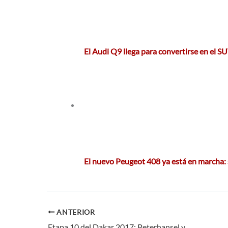
El Audi Q9 llega para convertirse en el 
El nuevo Peugeot 408 ya está en marcha:
ANTERIOR
Etapa 10 del Dakar 2017: Peterhansel vence y da un golpe de autoridad