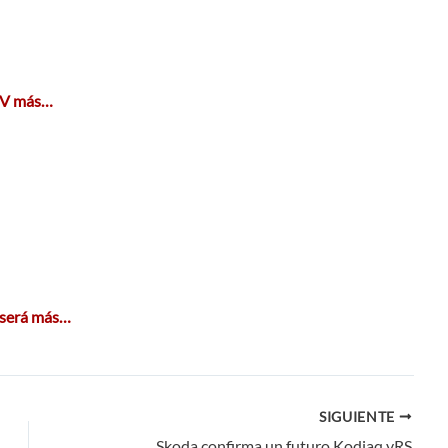
SUV más…
 será más…
SIGUIENTE
Skoda confirma un futuro Kodiaq vRS