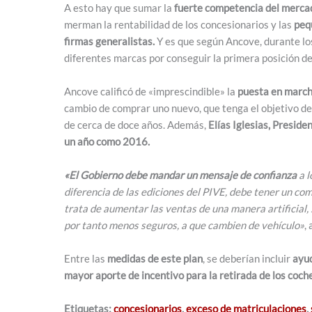
A esto hay que sumar la
fuerte competencia del merc
merman la rentabilidad de los concesionarios y las
pequ
firmas generalistas.
Y es que según Ancove, durante lo
diferentes marcas por conseguir la primera posición de
Ancove calificó de «imprescindible» la
puesta en march
cambio de comprar uno nuevo, que tenga el objetivo de
de cerca de doce años. Además,
Elías Iglesias, Preside
un año como 2016.
«El Gobierno debe mandar un mensaje de confianza
a l
diferencia de las ediciones del PIVE, debe tener un c
trata de aumentar las ventas de una manera artificial, 
por tanto menos seguros, a que cambien de vehículo»
,
Entre las
medidas de este plan
, se deberían incluir
ayud
mayor aporte de incentivo para la retirada de los coch
Etiquetas:
concesionarios
,
exceso de matriculaciones
,