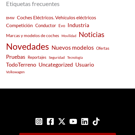
Etiquetas frecuentes
Coches Eléctricos. Vehículos eléctricos
BMW
Industria
Competición
Conductor
Evo
Noticias
Marcas y modelos de coches
Movilidad
Novedades
Nuevos modelos
Ofertas
Pruebas
Reportajes
Seguridad
Tecnología
Usuario
TodoTerreno
Uncategorized
Volkswagen