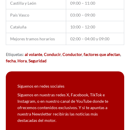
Castilla y León
09:00 – 11:00
País Vasco
03:00 – 09:00
Cataluña
10:00 – 12:00
Mejores tramos horarios
02:00 – 04:00 y 09:00
Etiquetas:
al volante
,
Conducir
,
Conductor
,
factores que afectan
,
fecha
,
Hora
,
Seguridad
Síguenos en redes sociales
Síguenos en nuestras redes X, Facebook, TikTok e
Instagram, o en nuestro canal de YouTube donde te
ofrecemos contenidos exclusivos. Y si te apuntas a
nuestra Newsletter recibirás las noticias más
destacadas del motor.