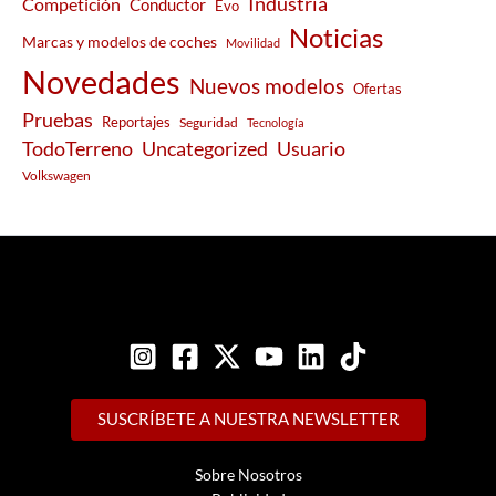
Industria
Competición
Conductor
Evo
Noticias
Marcas y modelos de coches
Movilidad
Novedades
Nuevos modelos
Ofertas
Pruebas
Reportajes
Seguridad
Tecnología
Usuario
TodoTerreno
Uncategorized
Volkswagen
SUSCRÍBETE A NUESTRA NEWSLETTER
Sobre Nosotros