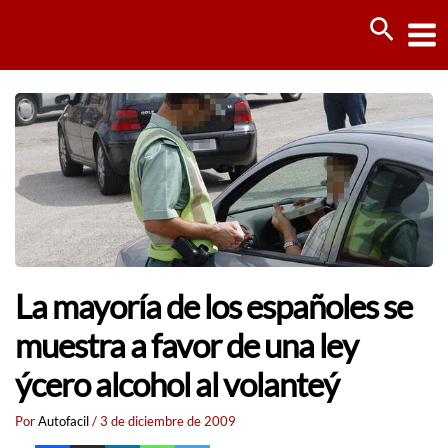
Ir
Busca
al
contenido
La mayoría de los españoles se
muestra a favor de una ley
ýcero alcohol al volanteý
Por
Autofacil
/
3 de diciembre de 2009