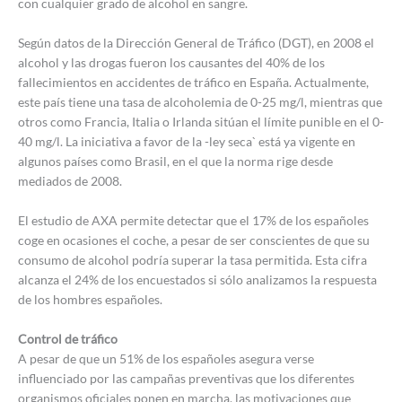
con cualquier grado de alcohol en sangre.
Según datos de la Dirección General de Tráfico (DGT), en 2008 el
alcohol y las drogas fueron los causantes del 40% de los
fallecimientos en accidentes de tráfico en España. Actualmente,
este país tiene una tasa de alcoholemia de 0-25 mg/l, mientras que
otros como Francia, Italia o Irlanda sitúan el límite punible en el 0-
40 mg/l. La iniciativa a favor de la -ley seca` está ya vigente en
algunos países como Brasil, en el que la norma rige desde
mediados de 2008.
El estudio de AXA permite detectar que el 17% de los españoles
coge en ocasiones el coche, a pesar de ser conscientes de que su
consumo de alcohol podría superar la tasa permitida. Esta cifra
alcanza el 24% de los encuestados si sólo analizamos la respuesta
de los hombres españoles.
Control de tráfico
A pesar de que un 51% de los españoles asegura verse
influenciado por las campañas preventivas que los diferentes
organismos oficiales ponen en marcha, las motivaciones que