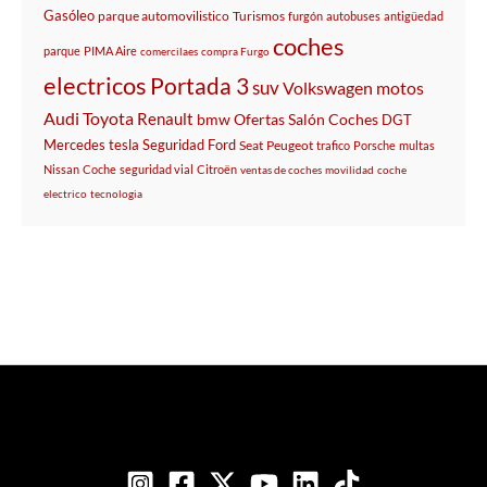
Gasóleo
parque automovilistico
Turismos
furgón
autobuses
antigüedad
coches
parque
PIMA Aire
comercilaes
compra Furgo
electricos
Portada 3
suv
Volkswagen
motos
Audi
Toyota
Renault
bmw
Ofertas
Salón
Coches
DGT
Mercedes
tesla
Seguridad
Ford
Seat
Peugeot
trafico
Porsche
multas
Nissan
Coche
seguridad vial
Citroën
ventas de coches
movilidad
coche
electrico
tecnologia