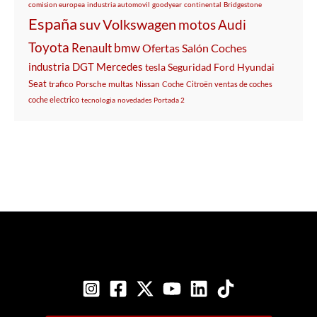
comision europea
industria automovil
goodyear
continental
Bridgestone
España
suv
Volkswagen
motos
Audi
Toyota
Renault
bmw
Ofertas
Salón
Coches
industria
DGT
Mercedes
tesla
Seguridad
Ford
Hyundai
Seat
trafico
Porsche
multas
Nissan
Coche
Citroën
ventas de coches
coche electrico
tecnologia
novedades
Portada 2