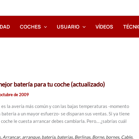
IDAD
COCHES
USUARIO
VÍDEOS
TÉCNI
ejor batería para tu coche (actualizado)
octubre de 2009
a
es la avería más común y con las bajas temperaturas -momento
 batería a un mayor esfuerzo- se disparan sus ventas. Si ya tiene
u coche le cuesta arrancar debes cambiarla. Pero… ¿sabrías cuál
,
,
,
,
,
,
,
,
,
s
Arrancar
arranque
bateria
baterias
Berlinas
Borne
bornes
Cable