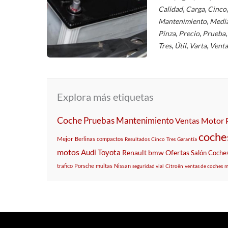
,
,
Calidad
Carga
Cinco
,
Mantenimiento
Medi
,
,
Pinza
Precio
Prueba
,
,
,
Tres
Útil
Varta
Venta
Explora más etiquetas
Coche
Pruebas
Mantenimiento
Ventas
Motor
coche
Mejor
Berlinas
compactos
Resultados
Cinco
Tres
Garantía
motos
Audi
Toyota
Renault
bmw
Ofertas
Salón
Coche
trafico
Porsche
multas
Nissan
seguridad vial
Citroën
ventas de coches
m