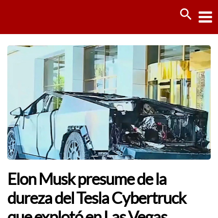
Ir
Busca
al
contenido
Elon Musk presume de la
dureza del Tesla Cybertruck
que explotó en Las Vegas