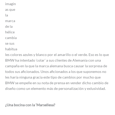
imagin
as que
la
marca
de la
hélice
cambia
se sus
habitua
les colores azules y blanco por el amarillo o el verde. Eso es lo que
BMW ha intentado ‘colar’ a sus clientes de Alemania con una
campaña en la que la marca alemana busca causar la sorpresa de
todos sus aficionados. Unos aficionados a los que suponemos no
les haría ninguna gracia este tipo de cambios por mucho que
BMW se empeñe en su nota de prensa en vender dicho cambio de
diseño como un elemento más de personalización y exlusividad.
¿Una bocina con la ‘Marsellesa?