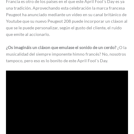
Francia es otro de los países en el que este April Fool´s Day es ya
una tradición. Aprovechando esta celebración la marca francesa
Peugeot ha anunciado mediante un vídeo en su canal británico de
Youtube que su nuevo Peugeot 208 puede incorporar un cláxon al
que se le puede personalizar, según el gusto del cliente, el ruido
que emite al accionarlo.
¿Os imagináis un cláxon que emulase el sonido de un cerdo?
¿O la
musicalidad del siempre imponente himno francés? No, nosotros
tampoco, pero eso es lo bonito de este April Fool´s Day.