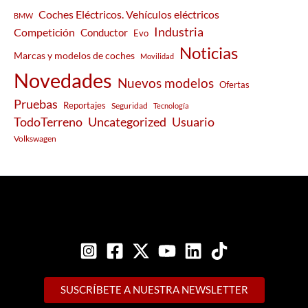
Coches Eléctricos. Vehículos eléctricos
BMW
Industria
Competición
Conductor
Evo
Noticias
Marcas y modelos de coches
Movilidad
Novedades
Nuevos modelos
Ofertas
Pruebas
Reportajes
Seguridad
Tecnología
Usuario
TodoTerreno
Uncategorized
Volkswagen
SUSCRÍBETE A NUESTRA NEWSLETTER