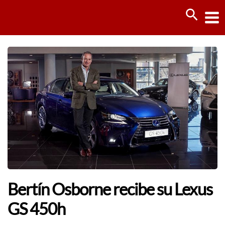
Ir
Busca
al
contenido
Bertín Osborne recibe su Lexus
GS 450h