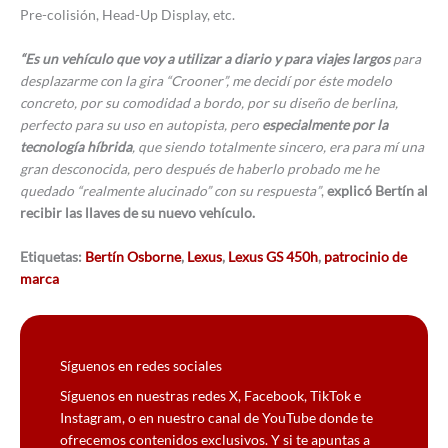
Pre-colisión, Head-Up Display, etc.
“Es un vehículo que voy a utilizar a diario y para viajes largos
para
desplazarme con la gira “Crooner”, me decidí por éste modelo
concreto, por su comodidad a bordo, por su diseño de berlina,
perfecto para su uso en autopista, pero
especialmente por la
tecnología híbrida
, que siendo totalmente sincero, era para mí una
gran desconocida, pero después de haberlo probado me he
quedado “realmente alucinado” con su respuesta”
,
explicó Bertín al
recibir las llaves de su nuevo vehículo.
Etiquetas:
Bertín Osborne
,
Lexus
,
Lexus GS 450h
,
patrocinio de
marca
Síguenos en redes sociales
Síguenos en nuestras redes X, Facebook, TikTok e
Instagram, o en nuestro canal de YouTube donde te
ofrecemos contenidos exclusivos. Y si te apuntas a