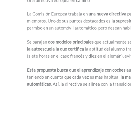
Una directiva europea en camino
La Comisión Europea trabaja en
una nueva directiva p
miembros. Uno de sus puntos destacados es
la supres
permiso en un automóvil automático, pero desean habil
Se barajan
dos modelos principales
que actualmente se
la autoescuela la que certifica
la aptitud del alumno t
(siete horas en el caso francés y diez en el alemán), ev
Esta propuesta busca que el aprendizaje con coches a
teniendo en cuenta que cada vez es más habitual
la ma
automáticas
. Así, la directiva se alinea con la transic