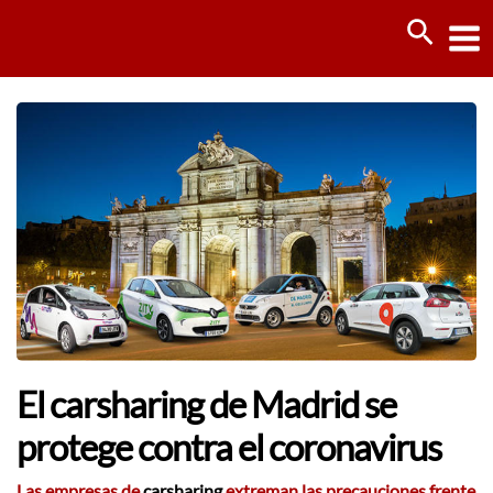
Ir
Busca
al
contenido
El carsharing de Madrid se
protege contra el coronavirus
Las empresas de
carsharing
extreman las precauciones frente