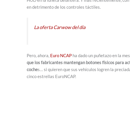
HUD en la luneta delantera. Y más recientemente, con
en detrimento de los controles táctiles.
La oferta Carwow del día
Pero, ahora,
Euro NCAP
ha dado un puñetazo en la mes
que los fabricantes mantengan botones físicos para act
coche
s… si quieren que sus vehículos logren la preci
cinco estrellas EuroNCAP.