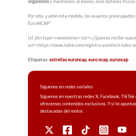
organismo
y mantienen, al menos, esos botones físicos e
Por ello, y ante esta medida, los usuarios preocupados 
EuroNCAP”.
[sf_btn type=»newsletter» txt=»¿Quieres recibir nuest
url=»https://news.luike.com/registro-autofacil-luike-
Etiquetas:
estrellas euroncap
,
euro ncap
,
euroncap
Síguenos en redes sociales
Síguenos en nuestras redes X, Facebook, TikTok 
ofrecemos contenidos exclusivos. Y si te apuntas
destacadas del motor.