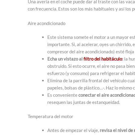
Una avería en el coche puede dar al traste con las vaca
con frecuencia. Estos son los más habituales y así los p
Aire acondicionado
Este sistema somete el motor a un mayor es
importante. Si, al acelerar, oyes un chirrido, 
compresor del aire acondicionado) esté floja
Echa un vistazo al
filtro del habitáculo
:
la hu
obstruido. Si esto ocurre, el aire no pasa b
esfuerzo (y consumo) para refrigerar el habi
Elimina de la parrilla frontal del vehículo cu
papeles, bolsas de plástico…-. Haz lo mismo co
Es conveniente
conectar el aire acondiciona
resequen las juntas de estanqueidad.
Temperatura del motor
Antes de empezar el viaje,
revisa el nivel de 