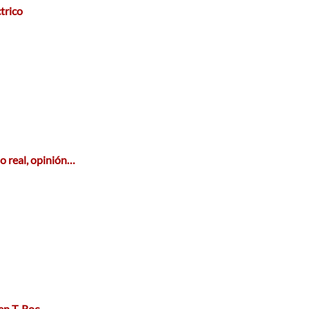
trico
 real, opinión…
gen T-Roc…