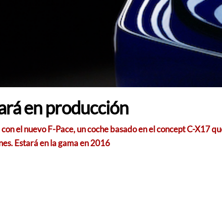
rará en producción
 con el nuevo F-Pace, un coche basado en el concept C-X17 q
ones. Estará en la gama en 2016