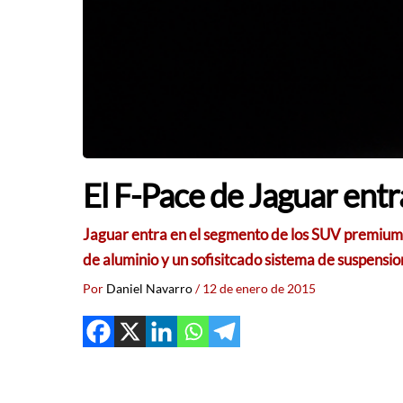
El F-Pace de Jaguar ent
Jaguar entra en el segmento de los SUV premium
de aluminio y un sofisitcado sistema de suspensi
Por
Daniel Navarro
/
12 de enero de 2015