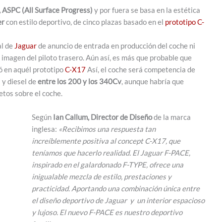
, ASPC (All Surface Progress)
y por fuera se basa en la estética
er
con estilo deportivo, de cinco plazas basado en el
prototipo C-
al de
Jaguar
de anuncio de entrada en producción del coche ni
imagen del piloto trasero. Aún así, es más que probable que
ó en aquél prototipo
C-X17
Así, el coche será competencia de
 y diesel de
entre los 200 y los 340Cv
, aunque habría que
tos sobre el coche.
Según
Ian Callum, Director de Diseño
de la marca
inglesa:
«Recibimos una respuesta tan
increíblemente positiva al concept C-X17, que
teníamos que hacerlo realidad. El Jaguar F-PACE,
inspirado en el galardonado F-TYPE, ofrece una
inigualable mezcla de estilo, prestaciones y
practicidad. Aportando una combinación única entre
el diseño deportivo de Jaguar y un interior espacioso
y lujoso. El nuevo F-PACE es nuestro deportivo