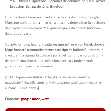
Y allí, busca el apartado ‘Opciones de conducción’. En él, activa
la opción ‘Balizas de túnel Bluetooth’
Una cuestión a tener en cuenta: al activar esta opción, Google
Maps nos solicitará permiso para buscar y determinar la posición
de dispositivos cercanos. Y si quieres que esta opción funcione,
deberás activarlo.
Cuando lo hayas hecho, y
cada vez que entres en un túnel, Google
Maps buscará automáticamente este tipo de balizas Bluetooth.
Y
si encuentra alguna, la utilizará para (re) identificar su posición y,
de esta forma, lograr una ubicación precisa y poder seguir
guiándote sin pérdidas de señal.
[sf_btn type=»newsletter» txt=»¿Quieres recibir nuestra
newsletter? Haz clic aquí» url=»https://news.luike.com/registro-
autofacil-luike-news»]
Etiquetas:
google maps
,
waze