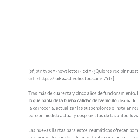
[sf_btn type=»newsletter» txt=»¿Quieres recibir nuest
url=»https://luike.activehosted.com/f/9t»]
Tras más de cuarenta y cinco años de funcionamiento,
lo que habla de la buena calidad del vehículo
, diseñado
la carrocería, actualizar las suspensiones e instalar 
pero en medida actual y desprovistos de las antediluvi
Las nuevas llantas para estos neumáticos ofrecen bom
vías originales, un detalle importante para mejorar la 