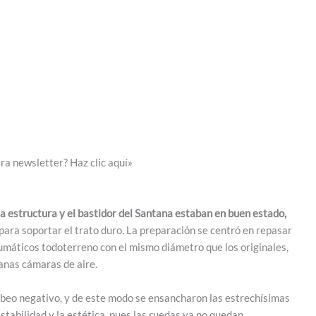
ra newsletter? Haz clic aquí»
la estructura y el bastidor del Santana estaban en buen estado,
 para soportar el trato duro. La preparación se centró en repasar
neumáticos todoterreno con el mismo diámetro que los originales,
anas cámaras de aire.
beo negativo, y de este modo se ensancharon las estrechísimas
estabilidad y la estética, pues las ruedas ya no quedan