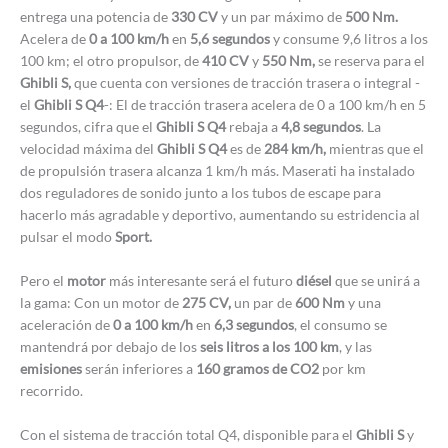
entrega una potencia de
330 CV
y un par máximo de
500 Nm.
Acelera de
0 a 100 km/h
en
5,6 segundos
y consume 9,6 litros a los
100 km; el otro propulsor, de
410 CV
y
550 Nm,
se reserva para el
Ghibli S,
que cuenta con versiones de tracción trasera o integral -
el
Ghibli S Q4
-: El de tracción trasera acelera de 0 a 100 km/h en 5
segundos, cifra que el
Ghibli S Q4
rebaja a
4,8 segundos
. La
velocidad máxima del
Ghibli S Q4
es de
284 km/h,
mientras que el
de propulsión trasera alcanza 1 km/h más. Maserati ha instalado
dos reguladores de sonido junto a los tubos de escape para
hacerlo más agradable y deportivo, aumentando su estridencia al
pulsar el modo
Sport.
Pero el
motor
más interesante será el futuro
diésel
que se unirá a
la gama: Con un motor de
275 CV,
un par de
600 Nm
y una
aceleración de
0 a 100 km/h
en
6,3 segundos
, el consumo se
mantendrá por debajo de los
seis litros a los 100 km
, y las
emisiones
serán inferiores a
160 gramos de CO2
por km
recorrido.
Con el sistema de tracción total Q4, disponible para el
Ghibli S
y