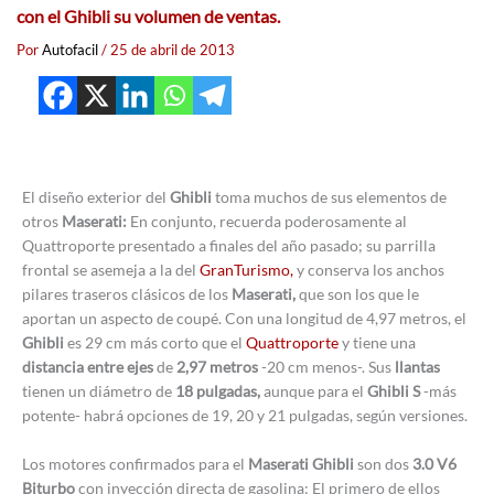
con el Ghibli su
volumen de ventas.
Por
Autofacil
/
25 de abril de 2013
El diseño exterior del
Ghibli
toma muchos de sus elementos de
otros
Maserati:
En conjunto, recuerda poderosamente al
Quattroporte presentado a finales del año pasado; su parrilla
frontal se asemeja a la del
GranTurismo,
y conserva los anchos
pilares traseros clásicos de los
Maserati,
que son los que le
aportan un aspecto de coupé. Con una longitud de 4,97 metros, el
Ghibli
es 29 cm más corto que el
Quattroporte
y tiene una
distancia entre ejes
de
2,97 metros
-20 cm menos-. Sus
llantas
tienen un diámetro de
18 pulgadas,
aunque para el
Ghibli S
-más
potente- habrá opciones de 19, 20 y 21 pulgadas, según versiones.
Los motores confirmados para el
Maserati Ghibli
son dos
3.0 V6
Biturbo
con inyección directa de gasolina: El primero de ellos