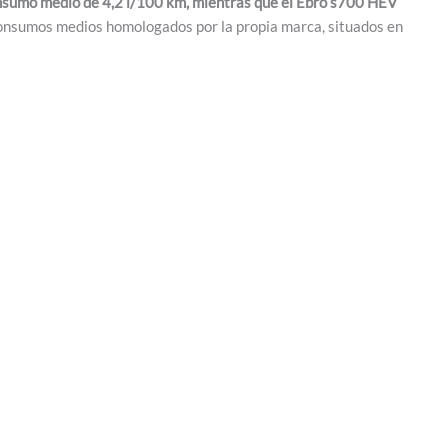
nsumo medio de 4,2 l/100 km, mientras que el Ebro s700 HEV
 consumos medios homologados por la propia marca, situados en