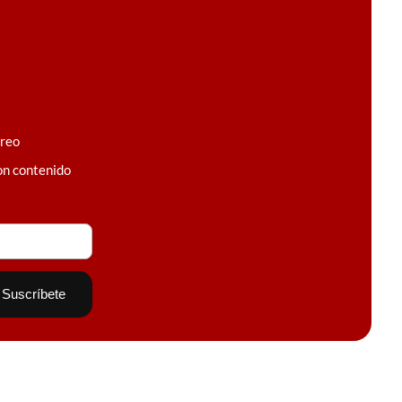
rreo
on contenido