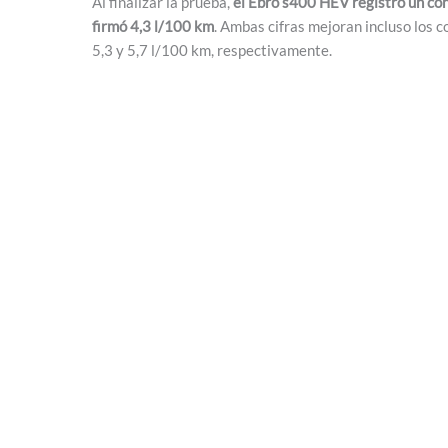
Al finalizar la prueba,
el Ebro s400 HEV registró un co
firmó 4,3 l/100 km
. Ambas cifras mejoran incluso los
5,3 y 5,7 l/100 km, respectivamente.