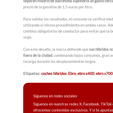
separan Madrid de Barcelona supondría un gasto cerca
precio de la gasolina de 1,5 euros por litro.
Para validar los resultados, el consumo se verificó me
utilizando el mismo procedimiento en ambos casos. Ad
cambios obligatorios de conductor para evitar que la 
viaje.
Con este desafío, la marca defiende que
sus híbridos n
fuera de la ciudad
, combinando bajos consumos, gran au
recarga durante los desplazamientos largos.
Etiquetas:
coches hibridos
,
Ebro
,
ebro s400
,
ebro s700
Síguenos en redes sociales
Síguenos en nuestras redes X, Facebook, TikTok 
ofrecemos contenidos exclusivos. Y si te apuntas