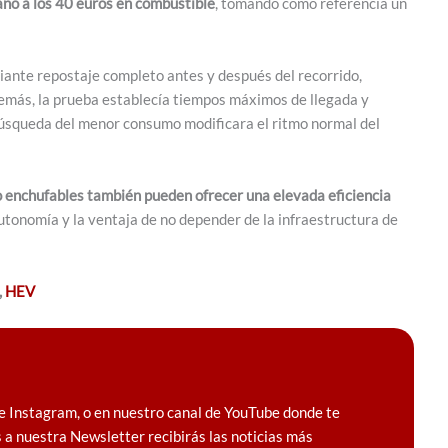
no a los 40 euros en combustible
, tomando como referencia un
diante repostaje completo antes y después del recorrido,
emás, la prueba establecía tiempos máximos de llegada y
búsqueda del menor consumo modificara el ritmo normal del
o enchufables también pueden ofrecer una elevada eficiencia
tonomía y la ventaja de no depender de la infraestructura de
,
HEV
e Instagram, o en nuestro canal de YouTube donde te
 a nuestra Newsletter recibirás las noticias más