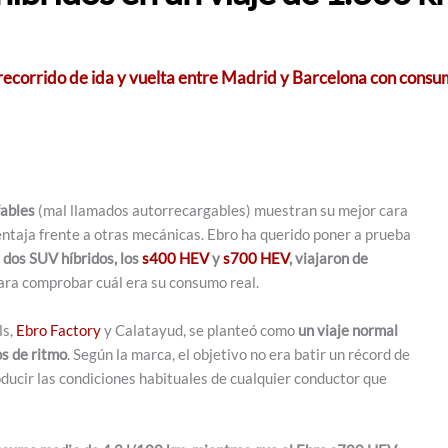
corrido de ida y vuelta entre Madrid y Barcelona con consum
fables
(mal llamados autorrecargables) muestran su mejor cara
entaja frente a otras mecánicas. Ebro ha querido poner a prueba
 dos SUV híbridos, los
s400 HEV
y
s700 HEV
, viajaron de
ara comprobar cuál era su consumo real.
ls,
Ebro Factory
y Calatayud, se planteó como
un viaje normal
os de ritmo
. Según la marca, el objetivo no era batir un récord de
ucir las condiciones habituales de cualquier conductor que