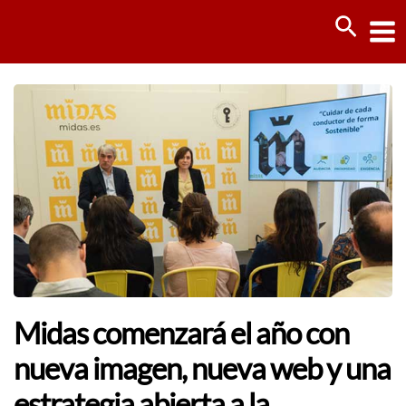
Ir
Busca
al
contenido
Midas comenzará el año con
nueva imagen, nueva web y una
estrategia abierta a la