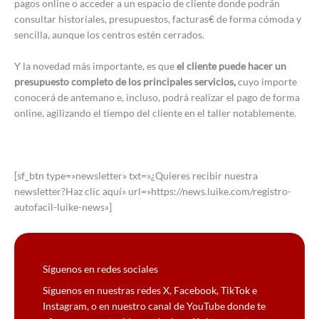
pagos online o acceder a un espacio de cliente donde podrán
consultar historiales, presupuestos, facturas€ de forma cómoda y
sencilla, aunque los centros estén cerrados.
Y la novedad más importante, es que
el cliente puede hacer un
presupuesto completo de los principales servicios,
cuyo importe
conocerá de antemano e, incluso, podrá realizar el pago de forma
online, agilizando el tiempo del cliente en el taller notablemente.
[sf_btn type=»newsletter» txt=»¿Quieres recibir nuestra
newsletter?Haz clic aquí» url=»https://news.luike.com/registro-
autofacil-luike-news»]
Síguenos en redes sociales
Síguenos en nuestras redes X, Facebook, TikTok e
Instagram, o en nuestro canal de YouTube donde te