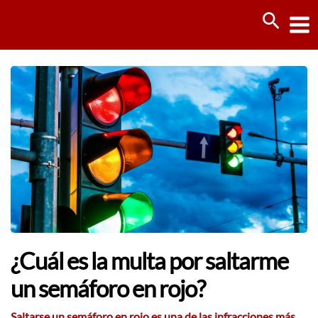
Ir
Busca
al
contenido
¿Cuál es la multa por saltarme
un semáforo en rojo?
Saltarse un semáforo en rojo es una de las infracciones más