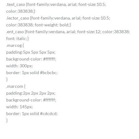
.text_caso {font-family:verdana, arial; font-size:10.5;
color:383838;}
.lector_caso {font-family:verdana, arial; font-size:10.5;
color:383838; font-weight: bold;}
.ent_caso {font-family:verdana, arial; font-size:12; color:383838;
font: italic;}
.marcog {
padding:5px 5px 5px 5px;
background-color: #ffffff;
width: 300px;
border: 1px solid #bcbcbc;
}
.marcom {
padding:2px 2px 2px 2px;
background-color: #ffffff;
width: 145px;
border: 1px solid #cdcdcd;
}