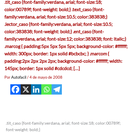
.tit_caso {font-family:verdana, arial; font-size:18;
color:00789f; font-weight: bold;} .text_caso {font-
family:verdana, arial; font-size:10.5; color:383838;}
.lector_caso {font-family:verdana, arial; font-size:10.5;
color:383838; font-weight: bold;} .ent_caso {font-
family:verdana, arial; font-size:12; color:383838; font: italic;}
.marcog { padding:5px 5px 5px 5px; background-color: #ffffff;
width: 300px; border: 1px solid #bcbcbc; } .marcom {
padding:2px 2px 2px 2px; background-color: #ffffff; width:
145px; border: 1px solid #cdcdcd; […]
Por
Autofacil
/
4 de mayo de 2008
.tit_caso {font-family:verdana, arial; font-size:18; color:00789f;
font-weight: bold;}