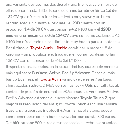
una variante de gasolina, dos diésel y una híbrida. La primera de
ellas, denominada 130, dispone de un
motor atmosférico 1.6 de
132 CV
que ofrece un funcionamiento muy suave y un buen
rendimiento. En cuanto a los diesel, el
90D
cuenta con un
propulsor
1.4 de 90 CV
que consume 4,2 l/100 km y
el 120D
emplea una mecánica 2.0 de 124 CV
cuyo consumo asciende a 4,3
l/100 km ofreciendo un rendimiento muy bueno para su potencia.
Por último, el
Toyota Auris Híbrido
combina un motor 1.8 de
gasolina y un propulsor eléctrico que, en conjunto, desarrollan
136 CV con un consumo de sólo 3,6 l/100 km.
Respecto a los acabados, en la actualidad hay cuatro: de menos a
más equipado:
Business, Active, Feel! y Advance
. Desde el más
básico Business, el
Toyota Auris
ya incluye de serie 7 airbags,
climatizador, radio CD Mp3 con tomas jack y USB, pantalla táctil,
control de presión de neumáticos€ Además, las versiones Active,
Feel! y Advance estrenan el nuevo sistema
Toyota Touch 2
, que
mejora la resolución del antiguo Toyota Touch e incluye cámara
trasera para aparcar, Bluetooth€ Asimismo, el sistema puede
complementarse con un buen navegador que cuesta 800 euros.
También supone 800 euros de sobreprecio el techo panorámico