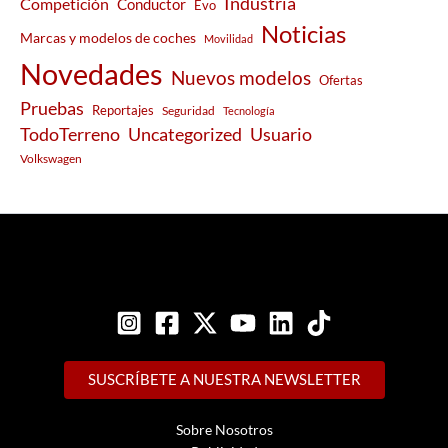
Industria
Competición
Conductor
Evo
Noticias
Marcas y modelos de coches
Movilidad
Novedades
Nuevos modelos
Ofertas
Pruebas
Reportajes
Seguridad
Tecnología
Usuario
TodoTerreno
Uncategorized
Volkswagen
SUSCRÍBETE A NUESTRA NEWSLETTER
Sobre Nosotros