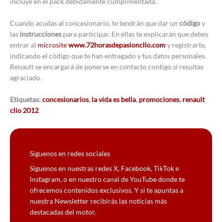
incluye en el pack debidamente cumplimentada.
Cuando acudas al concesionario, te tendrán que dar un
código
y
las
instrucciones
para participar. En ellas te explicarán que debes
entrar al
microsite
www.72horasdepasionclio.com
y registrarte,
indicando el código que te han entregado y tus datos personales.
Renault se encargará de ponerse en contacto contigo si resultas
agraciado.
Etiquetas:
concesionarios
,
la vida es bella
,
promociones
,
renault
clio 2012
Síguenos en redes sociales
Síguenos en nuestras redes X, Facebook, TikTok e
Instagram, o en nuestro canal de YouTube donde te
ofrecemos contenidos exclusivos. Y si te apuntas a
nuestra Newsletter recibirás las noticias más
destacadas del motor.