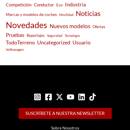
Industria
Competición
Conductor
Evo
Noticias
Marcas y modelos de coches
Movilidad
Novedades
Nuevos modelos
Ofertas
Pruebas
Reportajes
Seguridad
Tecnología
Usuario
TodoTerreno
Uncategorized
Volkswagen
SUSCRÍBETE A NUESTRA NEWSLETTER
Sobre Nosotros