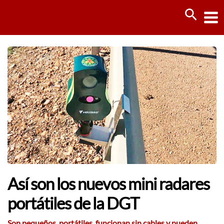
Ir
Busca
al
contenido
Así son los nuevos mini radares
portátiles de la DGT
Son pequeños, portátiles, funcionan sin cables y pueden