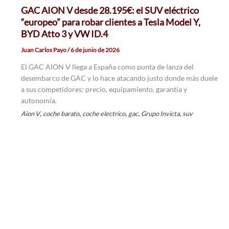
GAC AION V desde 28.195€: el SUV eléctrico
“europeo” para robar clientes a Tesla Model Y,
BYD Atto 3 y VW ID.4
Juan Carlos Payo
/
6 de junio de 2026
El GAC AION V llega a España como punta de lanza del
desembarco de GAC y lo hace atacando justo donde más duele
a sus competidores: precio, equipamiento, garantía y
autonomía.
,
,
,
,
,
Aion V
coche barato
coche electrico
gac
Grupo Invicta
suv