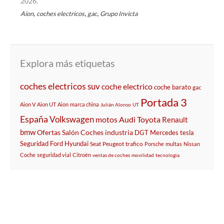
2026.
,
,
,
Aion
coches electricos
gac
Grupo Invicta
Explora más etiquetas
coches electricos
suv
coche electrico
coche barato
gac
Portada 3
Aion V
Aion UT
Aion
marca china
Julián Alonso
UT
España
Volkswagen
motos
Audi
Toyota
Renault
bmw
Ofertas
Salón
Coches
industria
DGT
Mercedes
tesla
Seguridad
Ford
Hyundai
Seat
Peugeot
trafico
Porsche
multas
Nissan
Coche
seguridad vial
Citroën
ventas de coches
movilidad
tecnologia