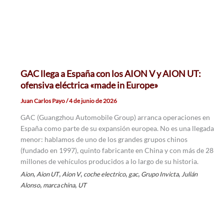
GAC llega a España con los AION V y AION UT:
ofensiva eléctrica «made in Europe»
Juan Carlos Payo
/
4 de junio de 2026
GAC (Guangzhou Automobile Group) arranca operaciones en
España como parte de su expansión europea. No es una llegada
menor: hablamos de uno de los grandes grupos chinos
(fundado en 1997), quinto fabricante en China y con más de 28
millones de vehículos producidos a lo largo de su historia.
,
,
,
,
,
,
Aion
Aion UT
Aion V
coche electrico
gac
Grupo Invicta
Julián
,
,
Alonso
marca china
UT